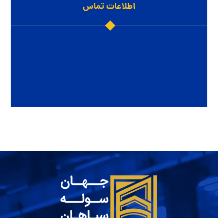
اطلاعات تماس
آدرس: شهرک صنعتی بزرگ اصفهان، کارآفرینان ۱۰
تلفن ثابت: 03145647227
شماره همراه: ۱۱۵۲ ۱۱۱ ۰۹۱۳
ایمیل: info@jahansoleh.com