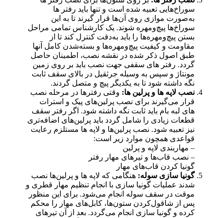
سوراخ‌هایی تعبیه شده است و تنها باید رفتر ها
به‌صورت موازی روی آن‌ها قرار گیرند تا به این
سوراخ‌ها پیچ‌ومهره شوند. یک کارشناس تمامی مراحل
بستن پیچ‌ومهره‌ها را باید به‌دقت کنترل کند تا از
مقاومت و کیفیت پیچ‌ومهره‌ها و بسته‌شدن کامل آنها
طبق اصول ذکر شده در نقشه نصب، اطمینان حاصل
گردد. رفتر های سقفی جهت نصب باید بر روی زمین
مونتاژ و سپس به وسیله جرثقیل در بالای سقف ثابت
نگه داشته شود تا به یکدیگر پیچ و متصل گردند.
نصب لاپه ها و پرلین ها:
وقتی رفترها در مرحله نصب
قرار می‌گیرند برای نصب پرلین‌های پیک و استرات
های لبه بام باید ثابت نگه داشته شود. اگر رفتر سقف
قطعات زیادی را شامل گردد باید پرلین‌های اضافه‌تری
نیز تعبیه شود. نصب پرلین‌ها و لاپه ها مستلزم رعایت
قواعدی همچون موارد زیر است:
– مهاربندی لاپه و پرلین
– نصب قاب‌ها و تیرهای مهار رفتر
گونیا کردن قاب‌های مهار
گونیا سازی سوله:
هنگامی که لاپه ها و پرلین‌ها نصب
شدند عملیات گونیا سازی با انجام تنظیم مهار قطری و
موقت در سقف سوله انجام می‌شود. برای این منظور
پس از شاقول‌کردن ستون‌ها، کابل‌های مهار را محکم
کرده و گونیا سازی انجام می‌گردد. بعد از آن تیرهای