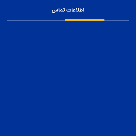
اطلاعات تماس
شهرک صنعتی بزرگ اصفهان، کارآفرینان 10
1152 111 0913
60 11111 0913
info@jahansoleh.com