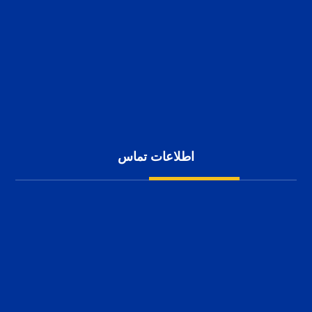
کاربرد سوله
پوشش سقف سوله
سوله سازی
پوشش بدنه سوله
شناخت انواع سوله
حریم خصوصی کاربران
اطلاعات تماس
شهرک صنعتی بزرگ اصفهان، کارآفرینان 10
1152 111 0913