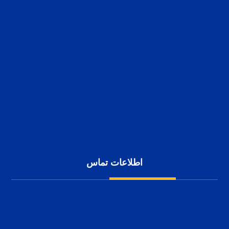
سوله ورزشی
سوله صنعتی
سوله سازی
کاربرد سوله
پوشش سقف سوله
سوله سازی
پوشش بدنه سوله
شناخت انواع سوله
حریم خصوصی کاربران
اطلاعات تماس
شهرک صنعتی بزرگ اصفهان، کارآفرینان 10