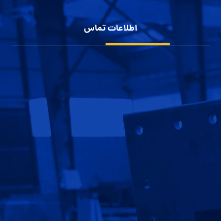
حریم خصوصی کاربران
اطلاعات تماس
شهرک صنعتی بزرگ اصفهان، کارآفرینان 10
1152 111 0913
60 11111 0913
info@jahansoleh.com