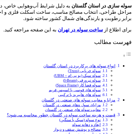
سوله ‌سازی در استان گلستان
به دلیل شرایط آب‌وهوایی خاص، دس
مراحل طراحی، انتخاب مصالح مناسب، ساخت اسکلت فلزی و اجرای 
برابر رطوبت و بارندگی‌های شمال کشور ساخته شود.
برای اطلاع از
ساخت سوله در تهران
به این صفحه مراجعه کنید.
فهرست مطالب
انواع سوله ‌های پرکاربرد در استان گلستان
سوله خرپایی (Truss)
سوله سبک (یو بی ام – UBM)
سوله تیرورقی (I-Beam)
سوله فضا کار (Space Frame)
سوله ‌های قوسی یا اسپیس ‌فریم
سوله‌ های هایبرید یا ترکیبی
مزایا و معایب سوله ‌های صنعتی در گلستان
مزایای سول ه‌های صنعتی در گلستان
معایب سوله‌ های صنعتی در گلستان
قیمت و هزینه ساخت سوله در گلستان چطور محاسبه می‌شود؟
نوع سوله (سبک یا سنگین)
ابعاد و دهانه سوله
مصالح و پوشش سقف و دیوار