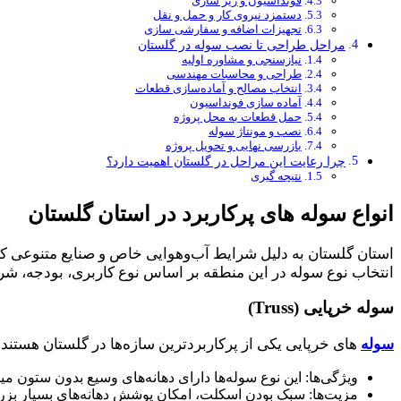
فونداسیون و زیر سازی
دستمزد نیروی کار و حمل‌ و نقل
تجهیزات اضافه و سفارشی‌ سازی
مراحل طراحی تا نصب سوله در گلستان
نیازسنجی و مشاوره اولیه
طراحی و محاسبات مهندسی
انتخاب مصالح و آماده‌سازی قطعات
آماده‌ سازی فونداسیون
حمل قطعات به محل پروژه
نصب و مونتاژ سوله
بازرسی نهایی و تحویل پروژه
چرا رعایت این مراحل در گلستان اهمیت دارد؟
نتیجه‌ گیری
انواع سوله ‌های پرکاربرد در استان گلستان
استان گلستان به دلیل شرایط آب‌وهوایی خاص و صنایع متنوعی که د
انتخاب نوع سوله در این منطقه بر اساس نوع کاربری، بودجه، شرای
سوله خرپایی (Truss)
سوله‌
‌های خرپایی یکی از پرکاربردترین سازه‌ها در گلستان هستند.
ویژگی‌ها: این نوع سوله‌ها دارای دهانه‌های وسیع بدون ستون میا
مزیت‌ها: سبک بودن اسکلت، امکان پوشش دهانه‌های بسیار بزر