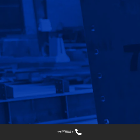
صفحه اصلی
قیمت سوله
ارتباط با ما
گالری تصاویر
پروژه ها
سوالات متداول
قوانین و مقررات
استخدام
09131111160