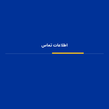
پوشش سقف سوله
سوله سازی
پوشش بدنه سوله
شناخت انواع سوله
حریم خصوصی کاربران
اطلاعات تماس
شهرک صنعتی بزرگ اصفهان، کارآفرینان 10
1152 111 0913