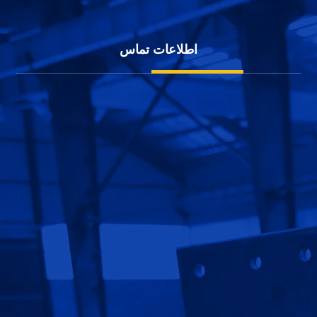
حریم خصوصی کاربران
اطلاعات تماس
شهرک صنعتی بزرگ اصفهان، کارآفرینان 10
1152 111 0913
60 11111 0913
info@jahansoleh.com